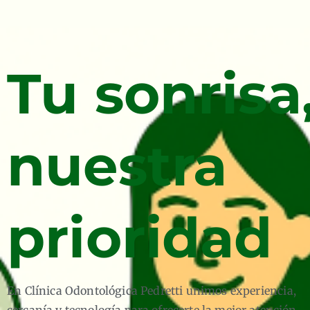
Tu sonrisa
nuestra
prioridad
En Clínica Odontológica Pedretti unimos experiencia,